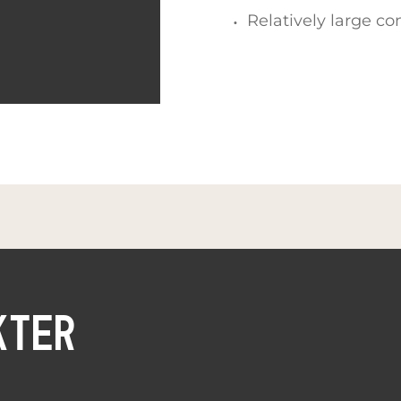
Relatively large co
KTER