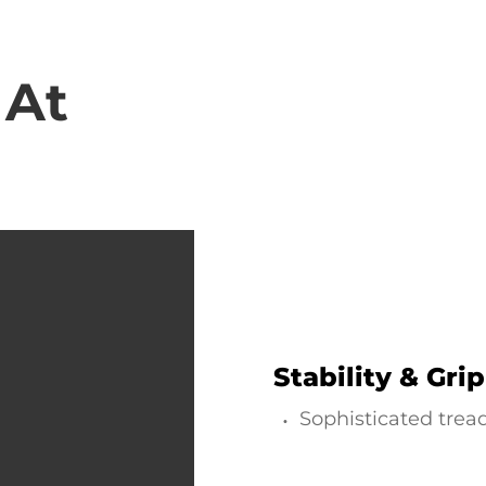
 At
Stability & Gri
Sophisticated trea