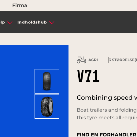
Firma
lp
Indholdshub
AGRI
3
STØRRELSE(R
V71
Combining speed wi
Boat trailers and folding
this tyre meets all requ
FIND EN FORHANDLER