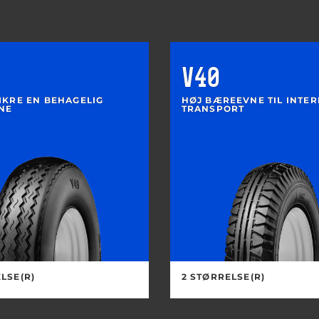
V40
IKRE EN BEHAGELIG
HØJ BÆREEVNE TIL INTE
NE
TRANSPORT
LSE(R)
2 STØRRELSE(R)