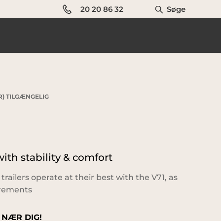
20 20 86 32
Søge
) TILGÆNGELIG
th stability & comfort
 trailers operate at their best with the V71, as
irements
 NÆR DIG!