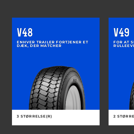
V48
V49
ENHVER TRAILER FORTJENER ET
FOR AT S
DÆK, DER MATCHER
RULLEEV
3 STØRRELSE(R)
2 STØRRE