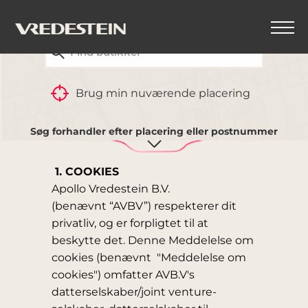
FIND DIN NÆRMESTE VREDESTEIN-FORHANDLER
TILBAGE
Brug min nuværende placering
MEDDELELSE OM
COOKIES
Søg forhandler efter placering eller postnummer
1. COOKIES
Apollo Vredestein B.V.
(benævnt “AVBV”) respekterer dit
privatliv, og er forpligtet til at
beskytte det. Denne Meddelelse om
cookies (benævnt "Meddelelse om
cookies") omfatter AVB.V's
datterselskaber/joint venture-