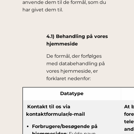
anvende dem til de formål, som du
har givet dem til.
4.1) Behandling på vores
hjemmeside
De formål, der forfølges
med databehandling på
vores hjemmeside, er
forklaret nedenfor:
Datatype
Kontakt til os via
At 
kontaktformular/e-mail
fore
tel
Forbrugere/besøgende på
and
hjemmesiden
: Fulde navn,