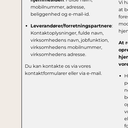
Vi h
mobilnummer, adresse,
at b
beliggenhed og e-mail-id.
fore
mod
Leverandører/forretningspartnere
:
hje
Kontaktoplysninger, fulde navn,
virksomhedens navn, jobfunktion,
At r
virksomhedens mobilnummer,
opr
virksomhedens adresse.
hje
vor
Du kan kontakte os via vores
kontaktformularer eller via e-mail.
H
p
n
b
o
v
e
f