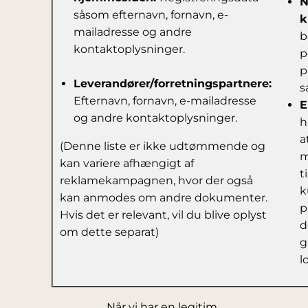
N
såsom efternavn, fornavn, e-
k
mailadresse og andre
b
kontaktoplysninger.
p
p
Leverandører/forretningspartnere:
s
Efternavn, fornavn, e-mailadresse
E
og andre kontaktoplysninger.
h
a
(Denne liste er ikke udtømmende og
m
kan variere afhængigt af
t
reklamekampagnen, hvor der også
k
kan anmodes om andre dokumenter.
p
Hvis det er relevant, vil du blive oplyst
d
om dette separat)
g
l
Når vi har en legitim