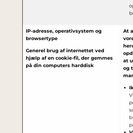
o
b
IP-adresse, operativsystem og
At 
browsertype
vor
her
Generel brug af internettet ved
opda
hjælp af en cookie-fil, der gemmes
at 
på din computers harddisk
og t
mar
I
V
p
s
b
p
V