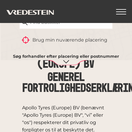
FIND DIN NÆRMESTE VREDESTEIN-FORHANDLER
TILBAGE
Brug min nuværende placering
APOLLO TYRES
Søg forhandler efter placering eller postnummer
(EUROPE) BV
GENEREL
FORTROLIGHEDSERKLÆRI
Apollo Tyres (Europe) BV (benævnt
"Apollo Tyres (Europe) BV", "vi” eller
"os") respekterer dit privatliv og
forpligter os til at beskytte det.