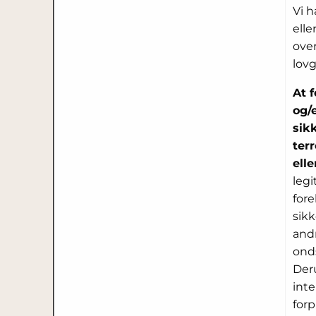
Vi h
elle
ove
lovg
At 
og/e
sikk
ter
elle
legi
for
sikk
andr
onds
Deru
inte
forp