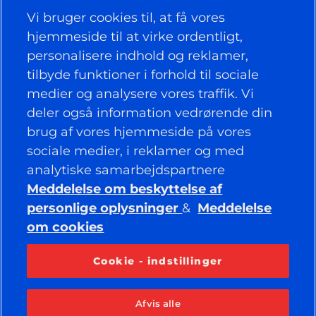
Vi bruger cookies til, at få vores
hjemmeside til at virke ordentligt,
personalisere indhold og reklamer,
NYTTIGE LINKS
tilbyde funktioner i forhold til sociale
medier og analysere vores traffik. Vi
DÆK
deler også information vedrørende din
brug af vores hjemmeside på vores
POLITIK
sociale medier, i reklamer og med
VIRKSOMHED
analytiske samarbejdspartnere
Meddelelse om beskyttelse af
personlige oplysninger
&
Meddelelse
om cookies
BEVAR FORBINDELSEN
Facebook
YouTube
Cookie - indstillinger
Instagram
LinkedIn
Afvis alle