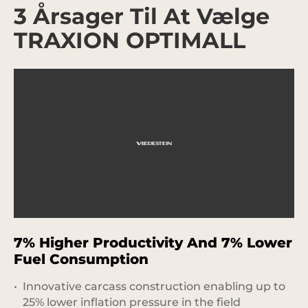
3 Årsager Til At Vælge
TRAXION OPTIMALL
7% Higher Productivity And 7% Lower
1
Fuel Consumption
C
Innovative carcass construction enabling up to
25% lower inflation pressure in the field