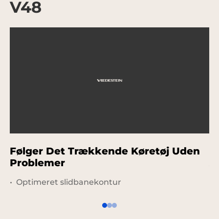
V48
Følger Det Trækkende Køretøj Uden
G
Problemer
A
Optimeret slidbanekontur