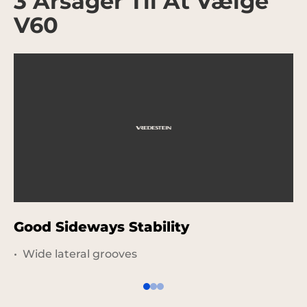
3 Årsager Til At Vælge
V60
Good Sideways Stability
P
Wide lateral grooves