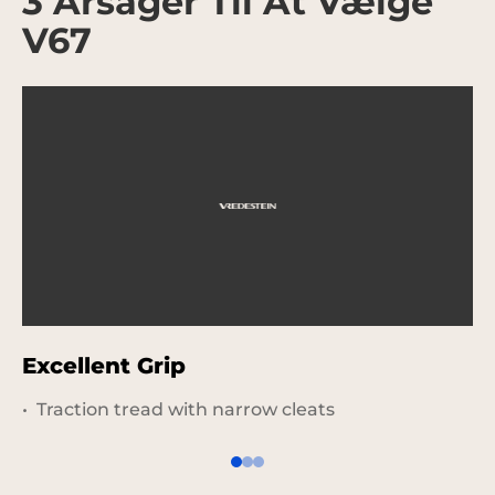
3 Årsager Til At Vælge
V67
Excellent Grip
P
Traction tread with narrow cleats