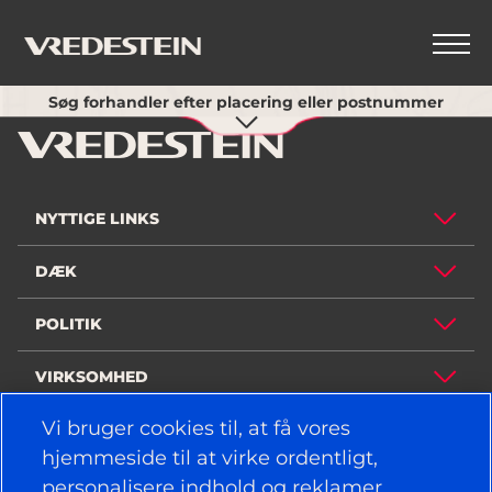
Brug min nuværende placering
Søg forhandler efter placering eller postnummer
TILBAGE
NYTTIGE LINKS
DÆK
POLITIK
VIRKSOMHED
Vi bruger cookies til, at få vores
hjemmeside til at virke ordentligt,
BEVAR FORBINDELSEN
personalisere indhold og reklamer,