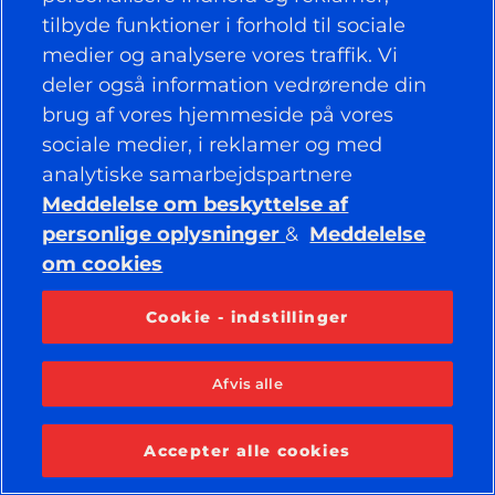
Facebook
YouTube
tilbyde funktioner i forhold til sociale
Instagram
LinkedIn
medier og analysere vores traffik. Vi
deler også information vedrørende din
brug af vores hjemmeside på vores
© 2026 APOLLO TYRES LTD
sociale medier, i reklamer og med
ALLE RETTIGHEDER FORBEHOLDES
analytiske samarbejdspartnere
Meddelelse om beskyttelse af
personlige oplysninger
&
Meddelelse
om cookies
Cookie - indstillinger
Afvis alle
Accepter alle cookies