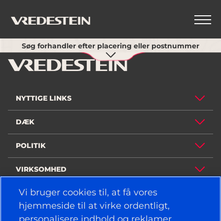
Brug min nuværende placering
Søg forhandler efter placering eller postnummer
TILBAGE
NYTTIGE LINKS
DÆK
POLITIK
VIRKSOMHED
Vi bruger cookies til, at få vores
hjemmeside til at virke ordentligt,
BEVAR FORBINDELSEN
personalisere indhold og reklamer,