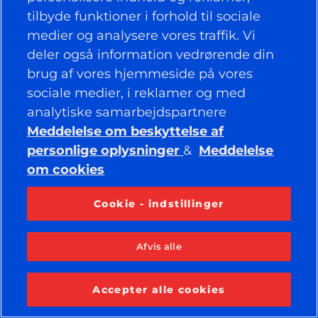
Facebook
YouTube
tilbyde funktioner i forhold til sociale
Instagram
LinkedIn
medier og analysere vores traffik. Vi
deler også information vedrørende din
brug af vores hjemmeside på vores
© 2026 APOLLO TYRES LTD
sociale medier, i reklamer og med
ALLE RETTIGHEDER FORBEHOLDES
analytiske samarbejdspartnere
Meddelelse om beskyttelse af
personlige oplysninger
&
Meddelelse
om cookies
Cookie - indstillinger
Afvis alle
Accepter alle cookies