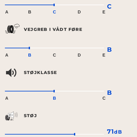
C
A
B
C
D
E
VEJGREB I VÅDT FØRE
B
A
B
C
D
E
STØJKLASSE
B
A
B
C
STØJ
71
dB