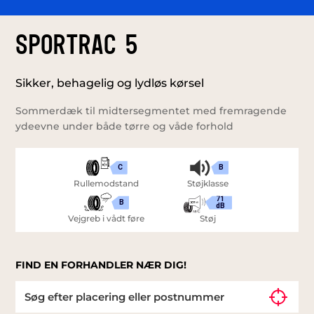
SPORTRAC 5
Sikker, behagelig og lydløs kørsel
Sommerdæk til midtersegmentet med fremragende
ydeevne under både tørre og våde forhold
C
B
Rullemodstand
Støjklasse
71
B
dB
Vejgreb i vådt føre
Støj
FIND EN FORHANDLER NÆR DIG!