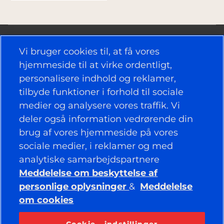
Vi bruger cookies til, at få vores
hjemmeside til at virke ordentligt,
personalisere indhold og reklamer,
NYTTIGE LINKS
tilbyde funktioner i forhold til sociale
medier og analysere vores traffik. Vi
DÆK
deler også information vedrørende din
brug af vores hjemmeside på vores
POLITIK
sociale medier, i reklamer og med
VIRKSOMHED
analytiske samarbejdspartnere
Meddelelse om beskyttelse af
personlige oplysninger
&
Meddelelse
om cookies
BEVAR FORBINDELSEN
Facebook
YouTube
Cookie - indstillinger