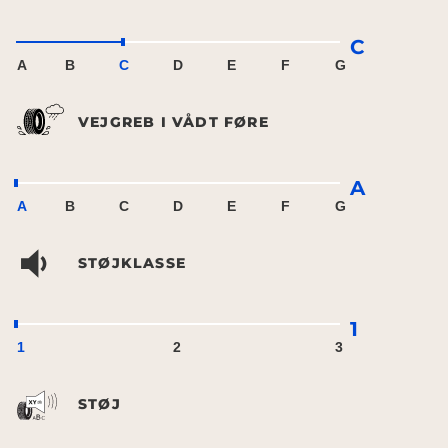
C
A
B
C
D
E
F
G
VEJGREB I VÅDT FØRE
A
A
B
C
D
E
F
G
STØJKLASSE
1
1
2
3
STØJ