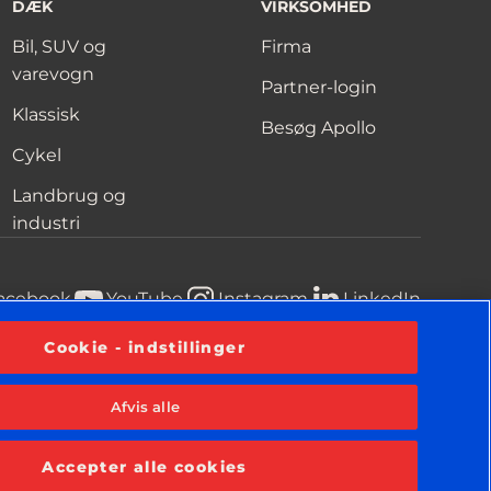
DÆK
VIRKSOMHED
Bil, SUV og
Firma
varevogn
Partner-login
Klassisk
Besøg Apollo
Cykel
Landbrug og
industri
acebook
YouTube
Instagram
LinkedIn
Cookie - indstillinger
Afvis alle
ninger
Vilkår og betingelser
Meddelelse om cookies
Accepter alle cookies