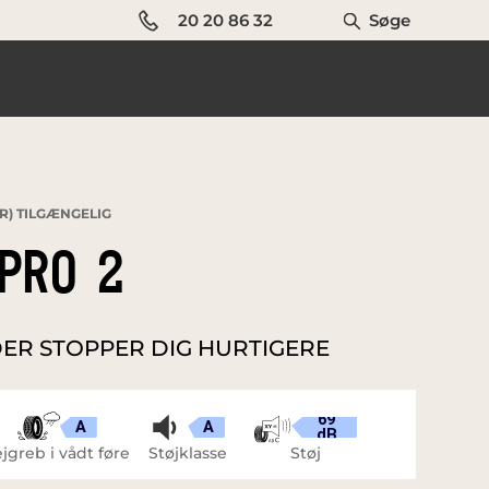
20 20 86 32
Søge
R) TILGÆNGELIG
PRO 2
ER STOPPER DIG HURTIGERE
69
A
A
dB
jgreb i vådt føre
Støjklasse
Støj