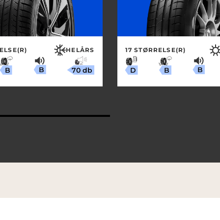
ELSE(R)
HELÅRS
17 STØRRELSE(R)
B
B
70 db
B
B
D