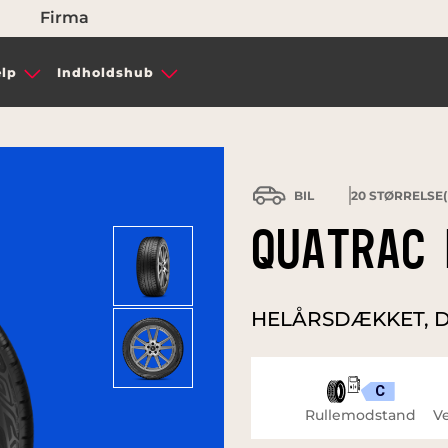
Firma
lp
Indholdshub
BIL
20
STØRRELSE(
QUATRAC 
HELÅRSDÆKKET, D
C
Rullemodstand
Ve