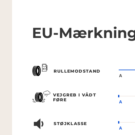
EU-Mærknin
RULLEMODSTAND
A
VEJGREB I VÅDT
FØRE
A
STØJKLASSE
A