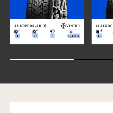
48 STØRRELSE(R)
VINTER
12 STØRR
1
69 db
C
E
C