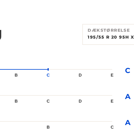
g
DÆKSTØRRELSE
195/55 R 20 95H 
C
B
C
D
E
A
B
C
D
E
A
B
C