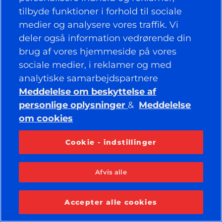
POLITIK
tilbyde funktioner i forhold til sociale
medier og analysere vores traffik. Vi
VIRKSOMHED
deler også information vedrørende din
brug af vores hjemmeside på vores
sociale medier, i reklamer og med
BEVAR FORBINDELSEN
analytiske samarbejdspartnere
Facebook
YouTube
Meddelelse om beskyttelse af
Instagram
LinkedIn
personlige oplysninger
&
Meddelelse
om cookies
© 2026 APOLLO TYRES LTD
Cookie - indstillinger
ALLE RETTIGHEDER FORBEHOLDES
Afvis alle
Accepter alle cookies