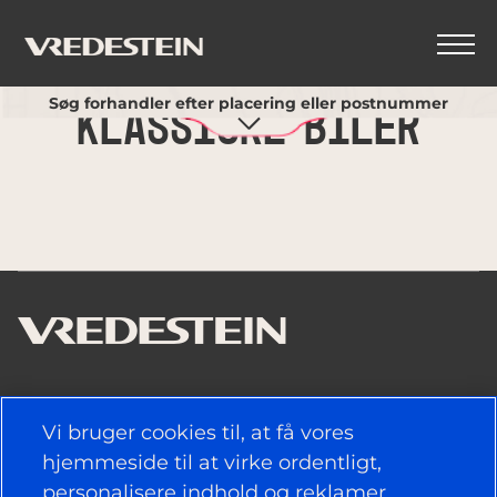
Brug min nuværende placering
Søg forhandler efter placering eller postnummer
Klassiske biler
NYTTIGE LINKS
Vi bruger cookies til, at få vores
DÆK
hjemmeside til at virke ordentligt,
personalisere indhold og reklamer,