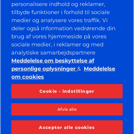
DÆK
personalisere indhold og reklamer,
tilbyde funktioner i forhold til sociale
POLITIK
medier og analysere vores traffik. Vi
deler også information vedrørende din
VIRKSOMHED
brug af vores hjemmeside på vores
sociale medier, i reklamer og med
analytiske samarbejdspartnere
BEVAR FORBINDELSEN
Meddelelse om beskyttelse af
Facebook
YouTube
personlige oplysninger
&
Meddelelse
Instagram
LinkedIn
om cookies
Cookie - indstillinger
© 2026 APOLLO TYRES LTD
ALLE RETTIGHEDER FORBEHOLDES
Afvis alle
Accepter alle cookies