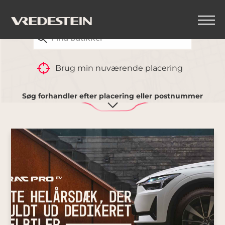
FIND DIN NÆRMESTE VREDESTEIN-FORHANDLER
Brug min nuværende placering
Bil, SUV og varevogn
Søg forhandler efter placering eller postnummer