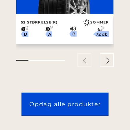
52 STØRRELSE(R)
SOMMER
1
B
72 db
A
D
Opdag alle produkter