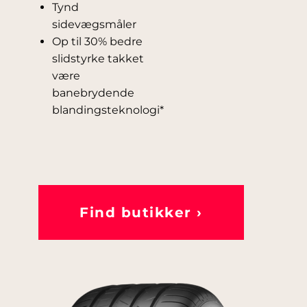
Tynd
sidevægsmåler
Op til 30% bedre
slidstyrke takket
være
banebrydende
blandingsteknologi*
Find butikker ›