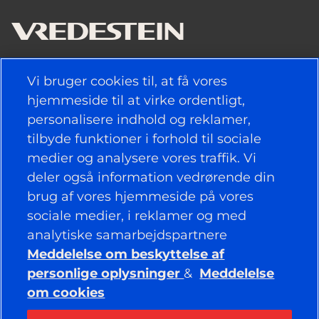
NYTTIGE LINKS
Vi bruger cookies til, at få vores
hjemmeside til at virke ordentligt,
DÆK
personalisere indhold og reklamer,
tilbyde funktioner i forhold til sociale
POLITIK
medier og analysere vores traffik. Vi
deler også information vedrørende din
VIRKSOMHED
brug af vores hjemmeside på vores
sociale medier, i reklamer og med
analytiske samarbejdspartnere
BEVAR FORBINDELSEN
Meddelelse om beskyttelse af
Facebook
YouTube
personlige oplysninger
&
Meddelelse
Instagram
LinkedIn
om cookies