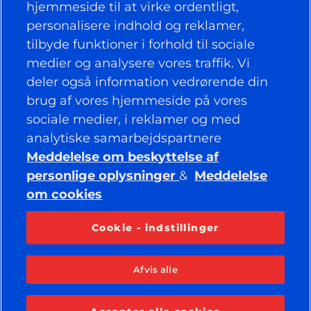
hjemmeside til at virke ordentligt,
personalisere indhold og reklamer,
NYTTIGE LINKS
tilbyde funktioner i forhold til sociale
medier og analysere vores traffik. Vi
DÆK
deler også information vedrørende din
brug af vores hjemmeside på vores
POLITIK
sociale medier, i reklamer og med
VIRKSOMHED
analytiske samarbejdspartnere
Meddelelse om beskyttelse af
personlige oplysninger
&
Meddelelse
om cookies
BEVAR FORBINDELSEN
Facebook
YouTube
Cookie - indstillinger
Instagram
LinkedIn
Afvis alle
© 2026 APOLLO TYRES LTD
ALLE RETTIGHEDER FORBEHOLDES